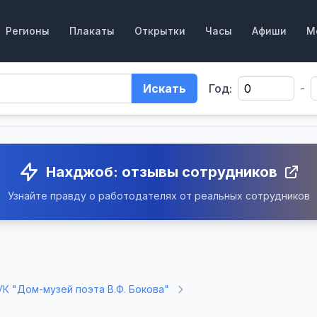
Регионы
Плакаты
Открытки
Часы
Афиши
М
Искать
Год:
-
Нахджоб: отзывы сотрудников
Узнайте правду о работодателях от реальных сотрудников
К "Дом-музей поэта В.Ф. Бокова"