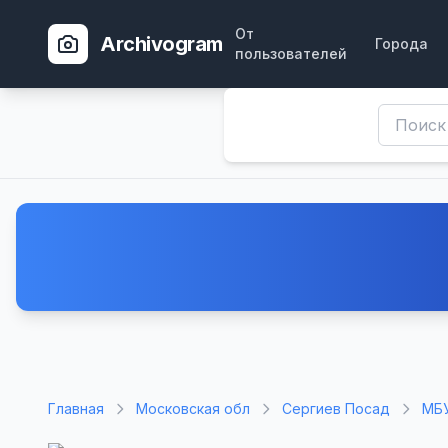
От
Archivogram
Города
пользователей
Главная
Московская обл
Сергиев Посад
МБУ