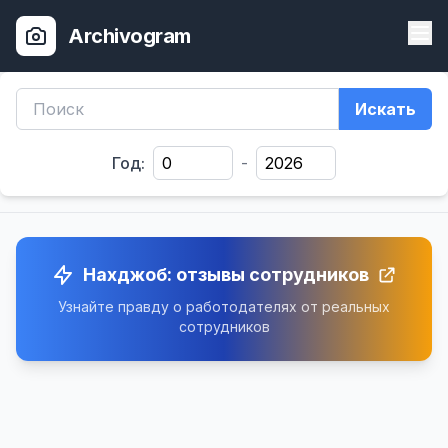
Archivogram
Искать
Год:
-
Нахджоб: отзывы сотрудников
Узнайте правду о работодателях от реальных
сотрудников