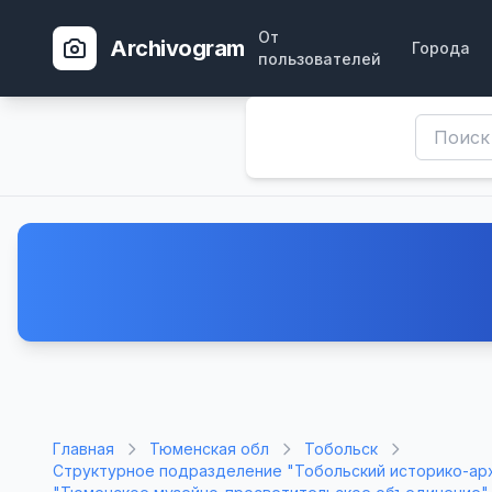
От
Archivogram
Города
пользователей
Главная
Тюменская обл
Тобольск
Структурное подразделение "Тобольский историко-ар