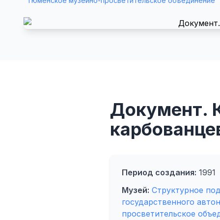
"Тюменское музейно-просветительское объединение"
Документ. 
карбованцев
Период создания:
1991
Музей:
Структурное под
государственного авто
просветительское объе