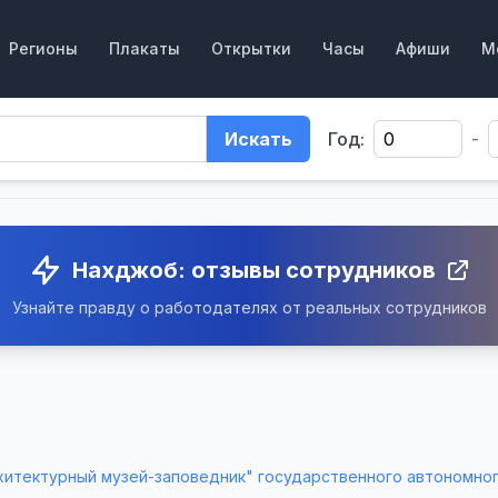
Регионы
Плакаты
Открытки
Часы
Афиши
М
Искать
Год:
-
Нахджоб: отзывы сотрудников
Узнайте правду о работодателях от реальных сотрудников
хитектурный музей-заповедник" государственного автономно