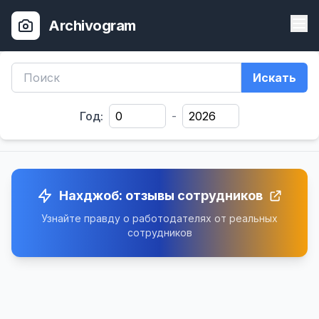
Archivogram
Искать
Год:
-
Нахджоб: отзывы сотрудников
Узнайте правду о работодателях от реальных
сотрудников