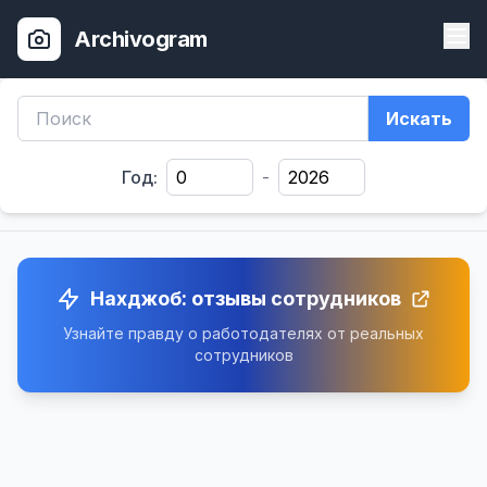
Archivogram
Искать
Год:
-
Нахджоб: отзывы сотрудников
Узнайте правду о работодателях от реальных
сотрудников