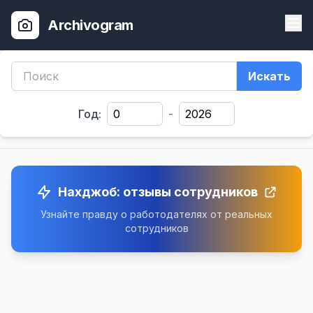
Archivogram
Искать
Год:
-
Нахджоб: отзывы сотрудников
Узнайте правду о работодателях от реальных
сотрудников