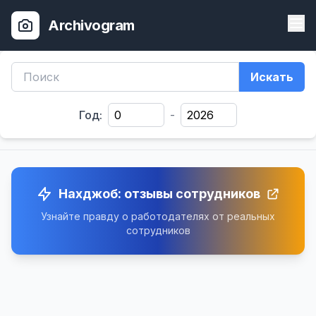
Archivogram
Искать
Год:
-
Нахджоб: отзывы сотрудников
Узнайте правду о работодателях от реальных
сотрудников