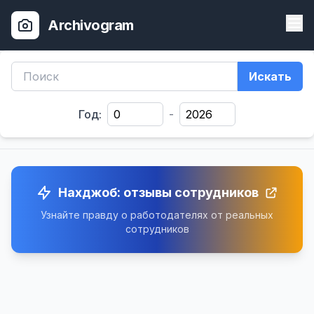
Archivogram
Искать
Год:
-
Нахджоб: отзывы сотрудников
Узнайте правду о работодателях от реальных
сотрудников