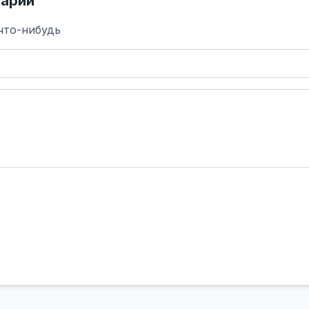
арий
что-нибудь