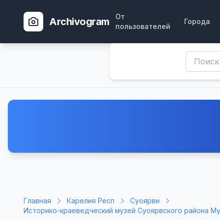
От
Archivogram
Города
пользователей
Главная
Карелия Респ
Суоярви
Историко-краеведческий музей Суоярвского района Му