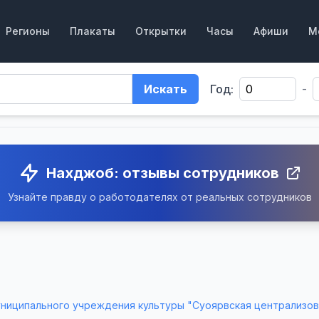
Регионы
Плакаты
Открытки
Часы
Афиши
М
Искать
Год:
-
Нахджоб: отзывы сотрудников
Узнайте правду о работодателях от реальных сотрудников
ниципального учреждения культуры "Суоярвская централизов