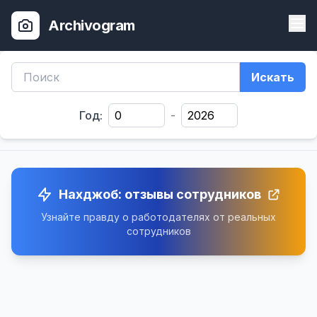
Archivogram
Искать
Год:
-
Нахджоб: отзывы сотрудников
Узнайте правду о работодателях от реальных
сотрудников