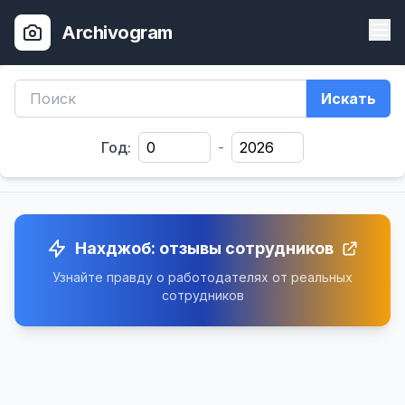
Archivogram
Искать
Год:
-
Нахджоб: отзывы сотрудников
Узнайте правду о работодателях от реальных
сотрудников