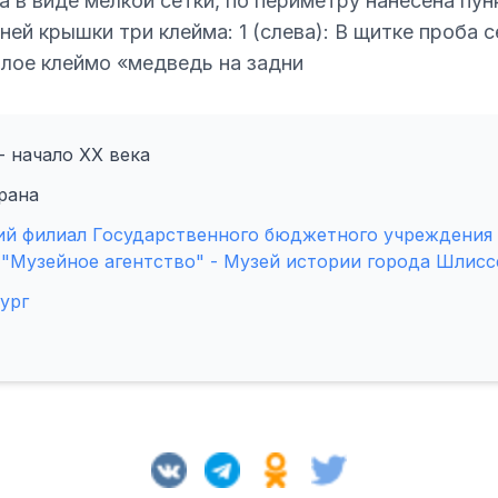
а в виде мелкой сетки, по периметру нанесена пун
ей крышки три клейма: 1 (слева): В щитке проба с
малое клеймо «медведь на задни
- начало XX века
рана
ий филиал Государственного бюджетного учреждения
"Музейное агентство" - Музей истории города Шлисс
ург