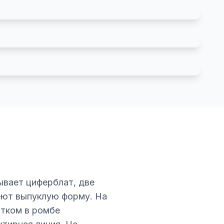
ывает циферблат, две
еют выпуклую форму. На
итком в ромбе