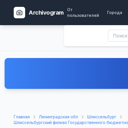
От
Archivogram
Города
пользователей
Главная
Ленинградская обл
Шлиссельбург
Шлиссельбургский филиал Государственного бюджетног