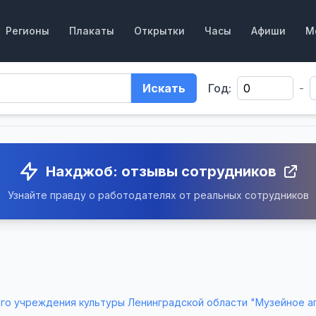
Регионы
Плакаты
Открытки
Часы
Афиши
М
Искать
Год:
-
Нахджоб: отзывы сотрудников
Узнайте правду о работодателях от реальных сотрудников
о учреждения культуры Ленинградской области "Музейное аг