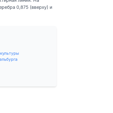
ктирная линия. На
еребра 0,875 (вверху) и
 культуры
ельбурга