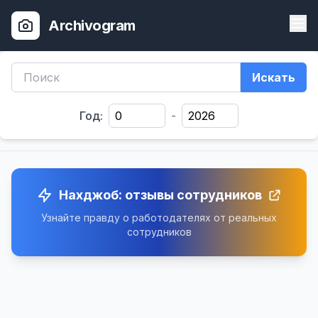
Archivogram
Искать
Год:
-
Нахджоб: отзывы сотрудников
Узнайте правду о работодателях от реальных
сотрудников