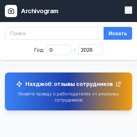
Archivogram
Искать
Год:
-
Нахджоб: отзывы сотрудников
Узнайте правду о работодателях от реальных
сотрудников