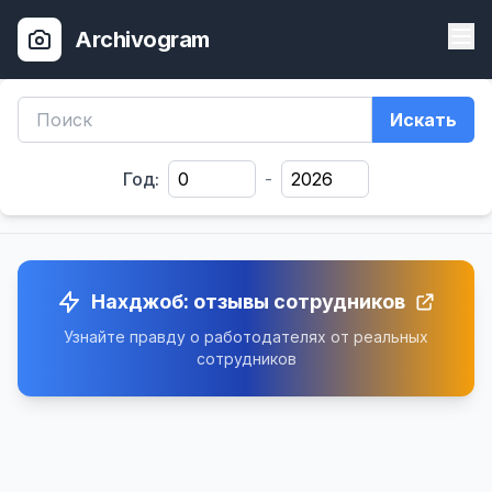
Archivogram
Искать
Год:
-
Нахджоб: отзывы сотрудников
Узнайте правду о работодателях от реальных
сотрудников