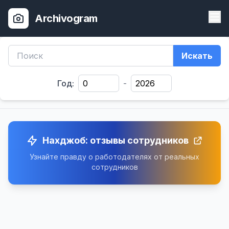
Archivogram
Искать
Год:
-
Нахджоб: отзывы сотрудников
Узнайте правду о работодателях от реальных
сотрудников