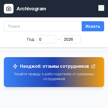
Archivogram
Искать
Год:
-
Нахджоб: отзывы сотрудников
Узнайте правду о работодателях от реальных
сотрудников