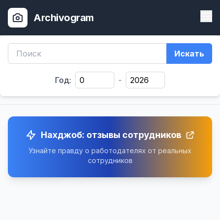
Archivogram
Искать
Год:
-
Нахджоб: отзывы сотрудников
Узнайте правду о работодателях от реальных
сотрудников