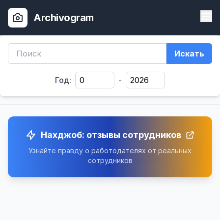
Archivogram
Искать
Год:
-
Нахджоб: отзывы сотрудников
Узнайте правду о работодателях от реальных
сотрудников