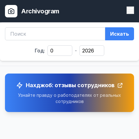
Archivogram
Искать
Год:
-
Нахджоб: отзывы сотрудников
Узнайте правду о работодателях от реальных
сотрудников