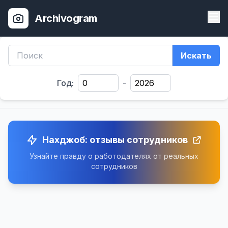
Archivogram
Искать
Год:
-
Нахджоб: отзывы сотрудников
Узнайте правду о работодателях от реальных
сотрудников