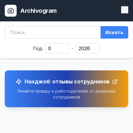
Archivogram
Искать
Год:
-
Нахджоб: отзывы сотрудников
Узнайте правду о работодателях от реальных
сотрудников