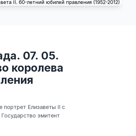
да. 07. 05.
во королева
вления
е портрет Елизаветы II с
. Государство эмитент