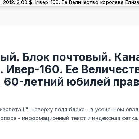
ый. Блок почтовый. Кана
$. Ивер-160. Ее Величест
I. 60-летний юбилей пра
изавета II", наверху поля блока - в усеченном овал
полосе - информационный текст и индексная сетка