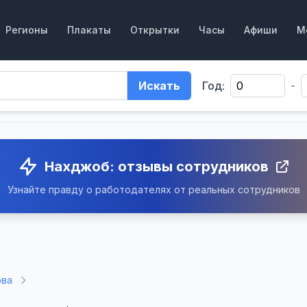
Регионы
Плакаты
Открытки
Часы
Афиши
М
Искать
Год:
-
Нахджоб: отзывы сотрудников
Узнайте правду о работодателях от реальных сотрудников
ова