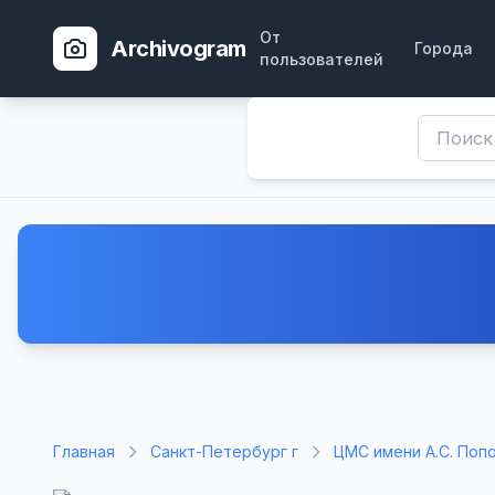
От
Archivogram
Города
пользователей
Главная
Санкт-Петербург г
ЦМС имени А.С. Поп