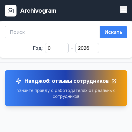
Archivogram
Искать
Год:
-
Нахджоб: отзывы сотрудников
Узнайте правду о работодателях от реальных
сотрудников