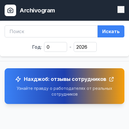
Archivogram
Искать
Год:
-
Нахджоб: отзывы сотрудников
Узнайте правду о работодателях от реальных
сотрудников