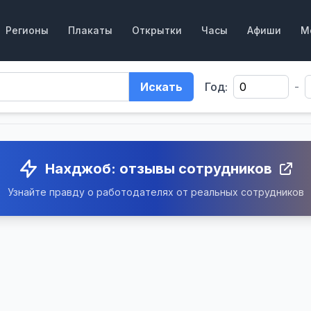
Регионы
Плакаты
Открытки
Часы
Афиши
М
Искать
Год:
-
Нахджоб: отзывы сотрудников
Узнайте правду о работодателях от реальных сотрудников