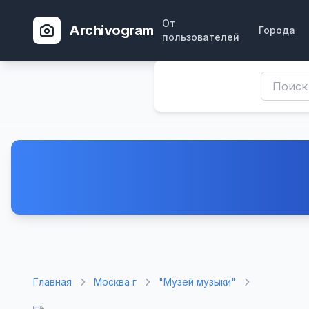
От
Archivogram
Города
пользователей
Главная
Москва г
"Музей музыки"