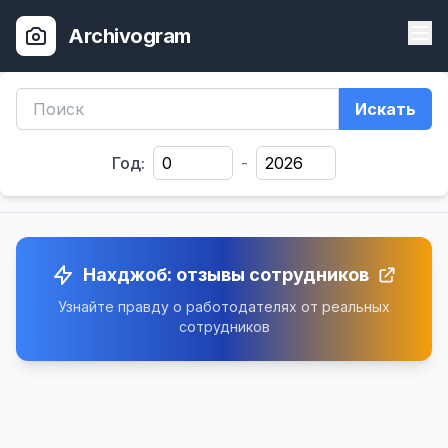
Archivogram
Искать
Год:
-
Нахджоб: отзывы сотрудников
Узнайте правду о работодателях от реальных
сотрудников