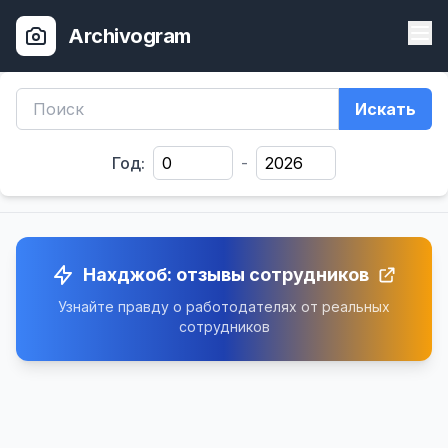
Archivogram
Искать
Год:
-
Нахджоб: отзывы сотрудников
Узнайте правду о работодателях от реальных
сотрудников