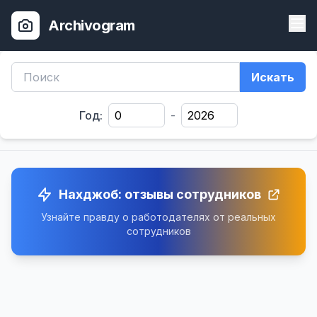
Archivogram
Искать
Год:
-
Нахджоб: отзывы сотрудников
Узнайте правду о работодателях от реальных
сотрудников