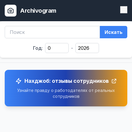
Archivogram
Искать
Год:
-
Нахджоб: отзывы сотрудников
Узнайте правду о работодателях от реальных
сотрудников