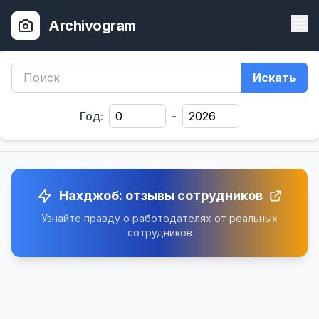
Archivogram
Искать
Год:
-
Нахджоб: отзывы сотрудников
Узнайте правду о работодателях от реальных
сотрудников