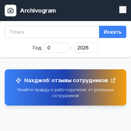
Archivogram
Искать
Год:
-
Нахджоб: отзывы сотрудников
Узнайте правду о работодателях от реальных
сотрудников