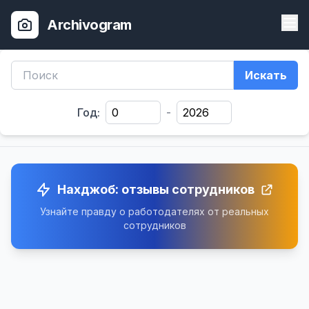
Archivogram
Искать
Год:
-
Нахджоб: отзывы сотрудников
Узнайте правду о работодателях от реальных
сотрудников