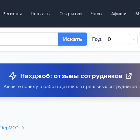
Регионы
Плакаты
Открытки
Часы
Афиши
М
Искать
Год:
-
Нахджоб: отзывы сотрудников
Узнайте правду о работодателях от реальных сотрудников
"ЧерМО"