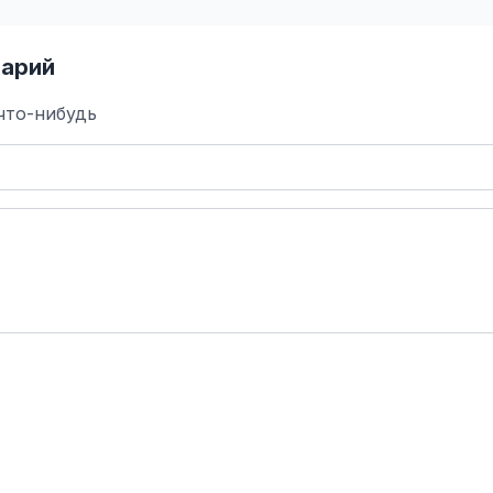
арий
что-нибудь