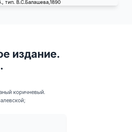
ое издание.
.
аный коричневый.
валевской;