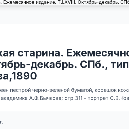
кая старина. Ежемесячн
тябрь-декабрь. СПб., тип
ва,1890
еен пестрой черно-зеленой бумагой, корешок кож
 академика А.Ф.Бычкова; стр.311 - портрет С.В.Ко
г.