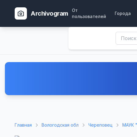
От
Archivogram
Города
пользователей
Главная
Вологодская обл
Череповец
МАУК 