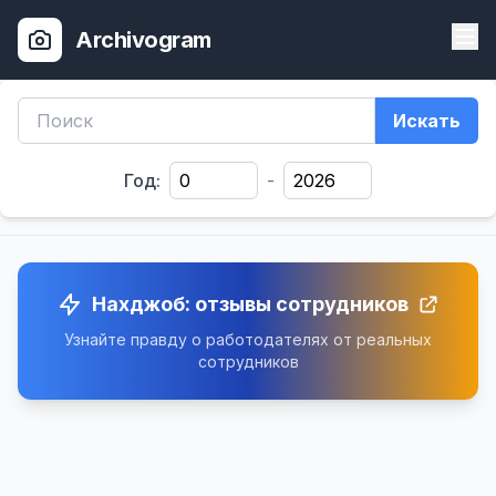
Archivogram
Искать
Год:
-
Нахджоб: отзывы сотрудников
Узнайте правду о работодателях от реальных
сотрудников