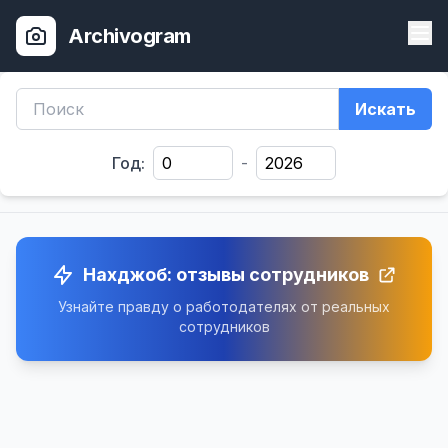
Archivogram
Искать
Год:
-
Нахджоб: отзывы сотрудников
Узнайте правду о работодателях от реальных
сотрудников