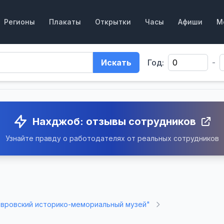
Регионы
Плакаты
Открытки
Часы
Афиши
М
Искать
Год:
-
Нахджоб: отзывы сотрудников
Узнайте правду о работодателях от реальных сотрудников
вровский историко-мемориальный музей"