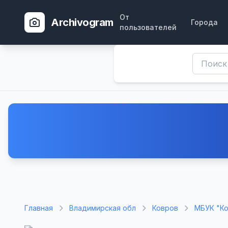
От
Archivogram
Города
пользователей
Главная
Владимирская обл
Ковров
МБУК "Ко