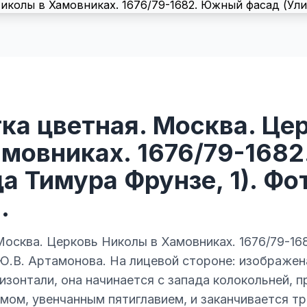
ка цветная. Москва. Це
амовниках. 1676/79-168
а Тимура Фрунзе, 1). Фо
.
Москва. Церковь Николы в Хамовниках. 1676/79-1
 Ю.В. Артамонова. На лицевой стороне: изображе
изонтали, она начинается с запада колокольней, 
мом, увенчанным пятиглавием, и заканчивается т