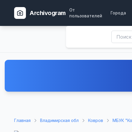
От
Archivogram
Города
пользователей
Главная
Владимирская обл
Ковров
МБУК "Ко