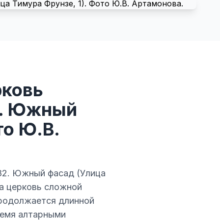
рковь
2. Южный
то Ю.В.
682. Южный фасад (Улица
на церковь сложной
продолжается длинной
ремя алтарными