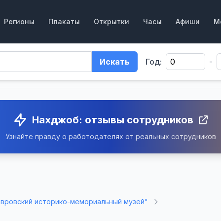
Регионы
Плакаты
Открытки
Часы
Афиши
М
Искать
Год:
-
Нахджоб: отзывы сотрудников
Узнайте правду о работодателях от реальных сотрудников
вровский историко-мемориальный музей"