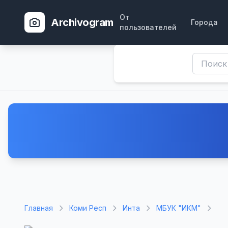
От
Archivogram
Города
пользователей
Главная
Коми Респ
Инта
МБУК "ИКМ"