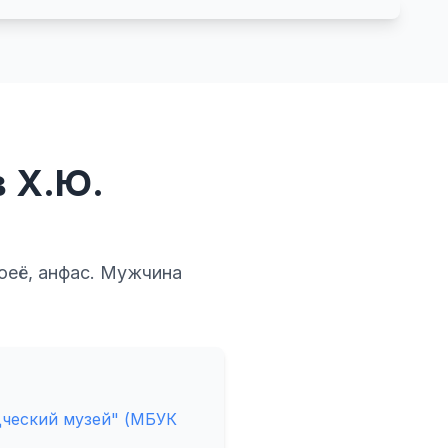
в Х.Ю.
оеё, анфас. Мужчина
ческий музей" (МБУК