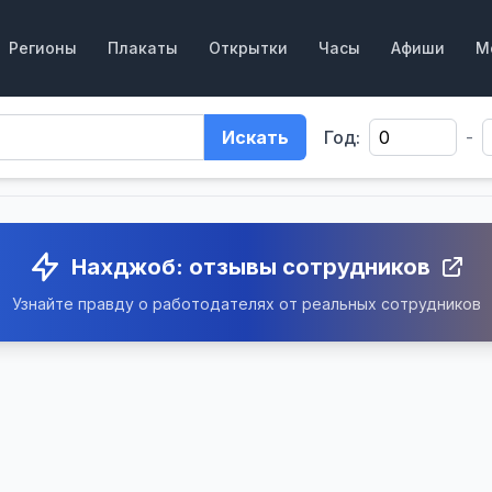
Регионы
Плакаты
Открытки
Часы
Афиши
М
Искать
Год:
-
Нахджоб: отзывы сотрудников
Узнайте правду о работодателях от реальных сотрудников