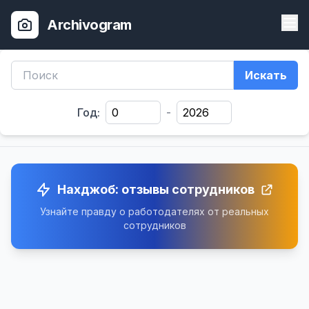
Archivogram
Искать
Год:
-
Нахджоб: отзывы сотрудников
Узнайте правду о работодателях от реальных
сотрудников