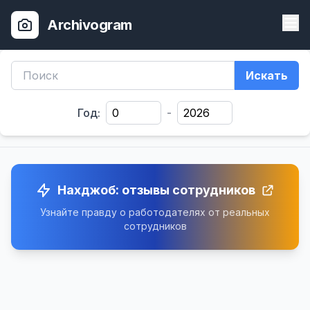
Archivogram
Искать
Год:
-
Нахджоб: отзывы сотрудников
Узнайте правду о работодателях от реальных
сотрудников