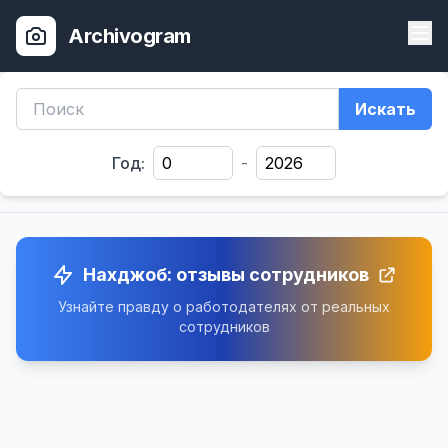
Archivogram
Искать
Год:
-
Нахджоб: отзывы сотрудников
Узнайте правду о работодателях от реальных
сотрудников