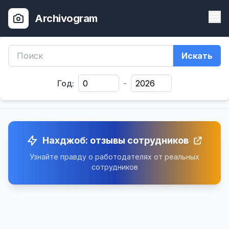
Archivogram
Искать
Год:
-
Нахджоб: отзывы сотрудников
Узнайте правду о работодателях от реальных
сотрудников