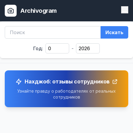
Archivogram
Искать
Год:
-
Нахджоб: отзывы сотрудников
Узнайте правду о работодателях от реальных
сотрудников