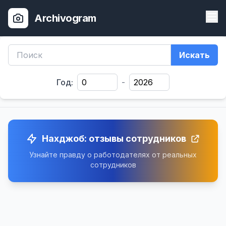
Archivogram
Искать
Год:
-
Нахджоб: отзывы сотрудников
Узнайте правду о работодателях от реальных
сотрудников