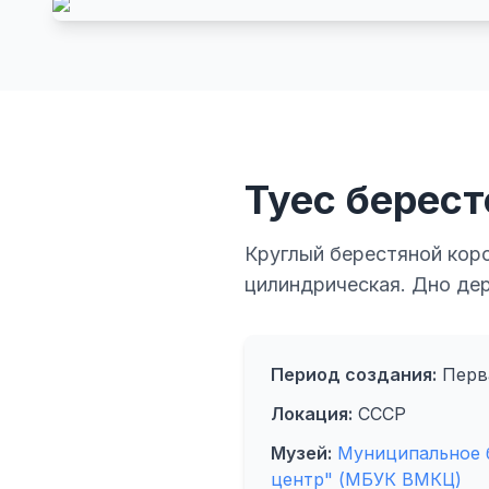
Туес берес
Круглый берестяной коро
цилиндрическая. Дно де
Период создания:
Перва
Локация:
СССР
Музей:
Муниципальное 
центр" (МБУК ВМКЦ)