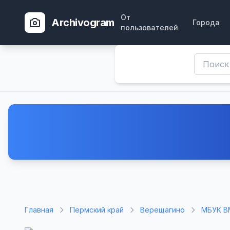
От
Archivogram
Города
пользователей
Главная
Пермский край
Верещагино
МБУК В