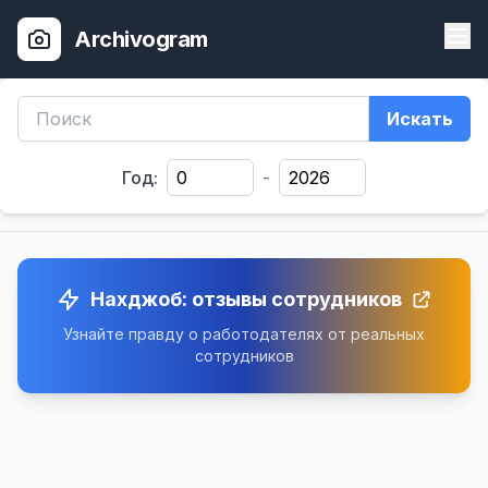
Archivogram
Искать
Год:
-
Нахджоб: отзывы сотрудников
Узнайте правду о работодателях от реальных
сотрудников