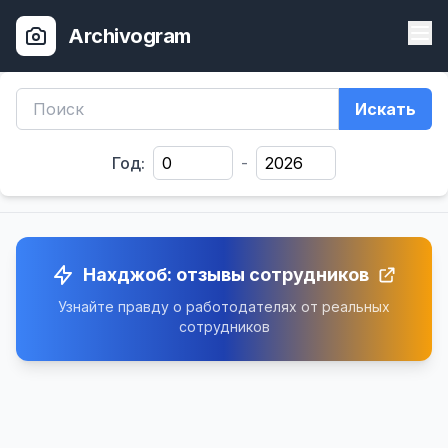
Archivogram
Искать
Год:
-
Нахджоб: отзывы сотрудников
Узнайте правду о работодателях от реальных
сотрудников