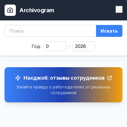
Archivogram
Искать
Год:
-
Нахджоб: отзывы сотрудников
Узнайте правду о работодателях от реальных
сотрудников