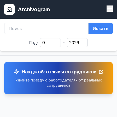
Archivogram
Искать
Год:
-
Нахджоб: отзывы сотрудников
Узнайте правду о работодателях от реальных
сотрудников